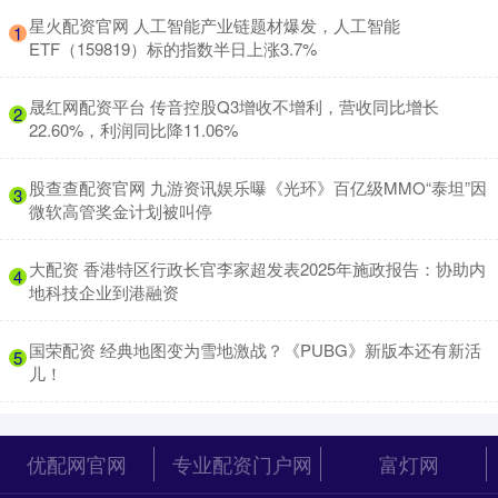
​星火配资官网 人工智能产业链题材爆发，人工智能
1
ETF（159819）标的指数半日上涨3.7%
​晟红网配资平台 传音控股Q3增收不增利，营收同比增长
2
22.60%，利润同比降11.06%
​股查查配资官网 九游资讯娱乐曝《光环》百亿级MMO“泰坦”因
3
微软高管奖金计划被叫停
​大配资 香港特区行政长官李家超发表2025年施政报告：协助内
4
地科技企业到港融资
​国荣配资 经典地图变为雪地激战？《PUBG》新版本还有新活
5
儿！
优配网官网
专业配资门户网
富灯网