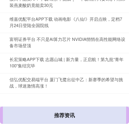
装燕麦酸奶竟能卖30元
维嘉优配平台APP下载 动画电影《八仙!》开启点映，定档7
月24日登陆全国院线
富明证券平台 不只是AI算力芯片 NVIDIA悄悄在高性能网络设
备市场登顶
长宏策略APP下载 志愿山城 | 新力量，正启航！第九批“青年
100”集结完毕
信弘优配交易端平台 厦门飞鹭出征中乙：新赛季的希望与挑
战，球迷激情高涨！
推荐资讯