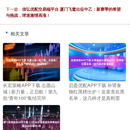
下一篇：
信弘优配交易端平台 厦门飞鹭出征中乙：新赛季的希望
与挑战，球迷激情高涨！
相关文章
​长宏策略APP下载 志愿山
​启盈优配APP下载 补肾食
城 | 新力量，正启航！第九
物红黑榜出炉！韭菜竟在黑
批“青年100”集结完毕
名单，这几样才是真刚需