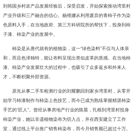
到韩国乡村农产品发展经验后，深受启发，开始探索推动湾里村
产业升级和三产融合的信心。杨维娜从利用废弃的青柿子作为染
色原料入手，在当地政府、第三方科研院所的帮扶下，投身到柿
子漆、柿染产业的发展中。
柿染是从唐代就有的植物染，这一“绿色染料”不仅与人体亲
和，而且色泽独特，能让布料呈现出类似皮革的质感。在当地柿
漆、柿染产业发展壮大的过程中，也吸引了众多返乡和外来人
才，不断积聚外部资源。
原先从事二手车检测行业的刘耀鹏回到家乡湾里村，从零开
始学习柿漆制作与柿染上色技艺，而今已成为熟练掌握精湛柿染
手艺的“匠人”。曾经从事房地产行业的陈晨，扎根到湾里村投身
柿染产业，她以非遗植物染布为切入点，并在西安建立了工作
室，通过线上平台推广销售柿染布，而今月销售额已超过十万。