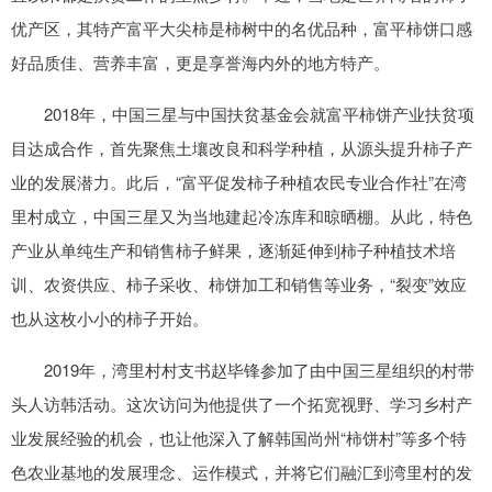
优产区，其特产富平大尖柿是柿树中的名优品种，富平柿饼口感
好品质佳、营养丰富，更是享誉海内外的地方特产。
2018年，中国三星与中国扶贫基金会就富平柿饼产业扶贫项
目达成合作，首先聚焦土壤改良和科学种植，从源头提升柿子产
业的发展潜力。此后，“富平促发柿子种植农民专业合作社”在湾
里村成立，中国三星又为当地建起冷冻库和晾晒棚。从此，特色
产业从单纯生产和销售柿子鲜果，逐渐延伸到柿子种植技术培
训、农资供应、柿子采收、柿饼加工和销售等业务，“裂变”效应
也从这枚小小的柿子开始。
2019年，湾里村村支书赵毕锋参加了由中国三星组织的村带
头人访韩活动。这次访问为他提供了一个拓宽视野、学习乡村产
业发展经验的机会，也让他深入了解韩国尚州“柿饼村”等多个特
色农业基地的发展理念、运作模式，并将它们融汇到湾里村的发