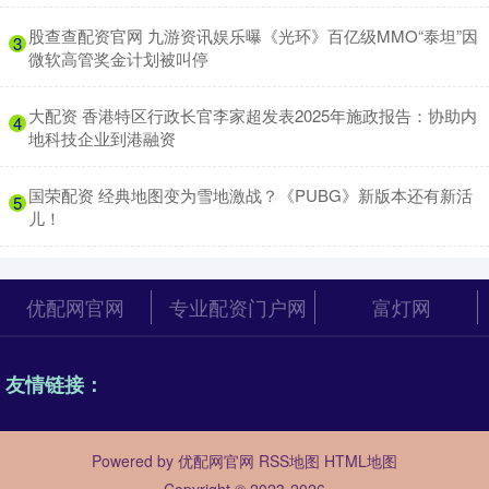
​股查查配资官网 九游资讯娱乐曝《光环》百亿级MMO“泰坦”因
3
微软高管奖金计划被叫停
​大配资 香港特区行政长官李家超发表2025年施政报告：协助内
4
地科技企业到港融资
​国荣配资 经典地图变为雪地激战？《PUBG》新版本还有新活
5
儿！
优配网官网
专业配资门户网
富灯网
友情链接：
Powered by
优配网官网
RSS地图
HTML地图
Copyright
© 2023-2026