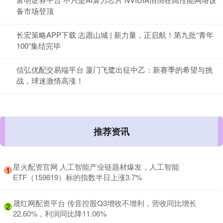
备市场登顶
长宏策略APP下载 志愿山城 | 新力量，正启航！第九批“青年
100”集结完毕
信弘优配交易端平台 厦门飞鹭出征中乙：新赛季的希望与挑
战，球迷激情高涨！
推荐资讯
​星火配资官网 人工智能产业链题材爆发，人工智能
1
ETF（159819）标的指数半日上涨3.7%
​晟红网配资平台 传音控股Q3增收不增利，营收同比增长
2
22.60%，利润同比降11.06%