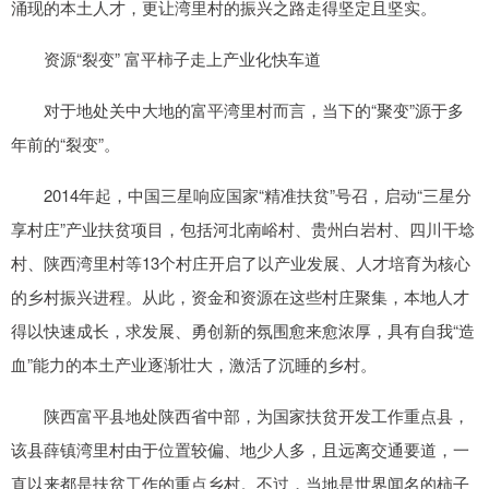
涌现的本土人才，更让湾里村的振兴之路走得坚定且坚实。
资源“裂变” 富平柿子走上产业化快车道
对于地处关中大地的富平湾里村而言，当下的“聚变”源于多
年前的“裂变”。
2014年起，中国三星响应国家“精准扶贫”号召，启动“三星分
享村庄”产业扶贫项目，包括河北南峪村、贵州白岩村、四川干埝
村、陕西湾里村等13个村庄开启了以产业发展、人才培育为核心
的乡村振兴进程。从此，资金和资源在这些村庄聚集，本地人才
得以快速成长，求发展、勇创新的氛围愈来愈浓厚，具有自我“造
血”能力的本土产业逐渐壮大，激活了沉睡的乡村。
陕西富平县地处陕西省中部，为国家扶贫开发工作重点县，
该县薛镇湾里村由于位置较偏、地少人多，且远离交通要道，一
直以来都是扶贫工作的重点乡村。不过，当地是世界闻名的柿子