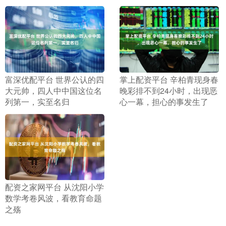
​富深优配平台 世界公认的四
​掌上配资平台 辛柏青现身春
大元帅，四人中中国这位名
晚彩排不到24小时，出现恶
列第一，实至名归
心一幕，担心的事发生了
​配资之家网平台 从沈阳小学
数学考卷风波，看教育命题
之殇