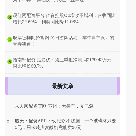
​晟红网配资平台 传音控股Q3增收不增利，营收同比
3
增长22.60%，利润同比降11.06%
​股票怎样配资官网 冬日游园活动：学生自主设计的
4
青春舞台！
​指南针配资 嘉必优：第三季度净利润2139.42万元，
5
同比增长33.7%
最新文章
人人顺配资官网 苏州：大暑至，夏已深
1
股天下配资APP下载 经济不烧脑｜一个玻璃杯只要
2
5元，用来装燕麦酸奶竟能卖30元