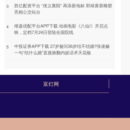
胜亿配资平台 “侠义襄阳” 再添新地标 郭靖黄蓉雕塑
3
亮相公交站台
维嘉优配平台APP下载 动画电影《八仙!》开启点
4
映，定档7月24日登陆全国院线
中投证券APP下载 27岁被问36岁结不结婚?张凌赫
5
一句“结什么婚”直接掀翻内娱话术天花板
富灯网