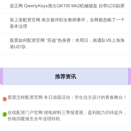
道正网 QwertyKeys推出QK100 Mk2机械键盘 自带LCD副屏
策上策配资官网 南京被停职女教师事件，全网都忽略了一个
基本法理
股票如何配资官网 “苏超”热身赛：本周日，南通队VS上海海
港U21队
推荐资讯
​股票怎样配资官网 冬日游园活动：学生自主设计的青春舞台！
1
​在线配资门户官网 锂电材料三季报透视：盈利能力仍待提升，
2
价格回暖催生全年业绩转机