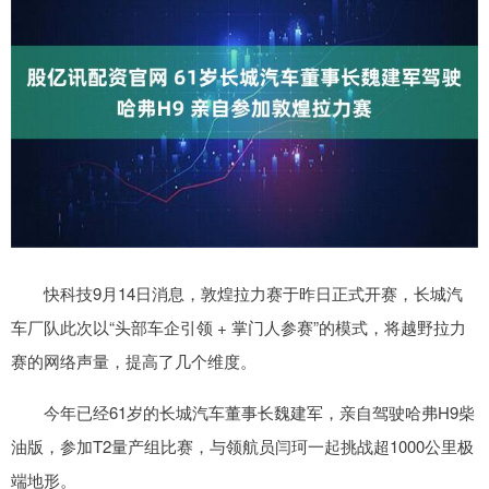
快科技9月14日消息，敦煌拉力赛于昨日正式开赛，长城汽
车厂队此次以“头部车企引领 + 掌门人参赛”的模式，将越野拉力
赛的网络声量，提高了几个维度。
今年已经61岁的长城汽车董事长魏建军，亲自驾驶哈弗H9柴
油版，参加T2量产组比赛，与领航员闫珂一起挑战超1000公里极
端地形。